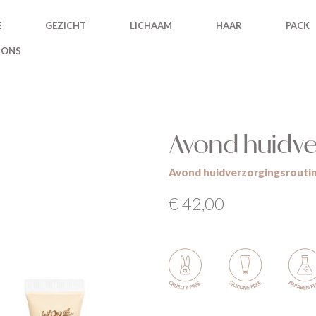
outine
E
GEZICHT
LICHAAM
HAAR
PACK
 ONS
Avond huidve
Avond huidverzorgingsrouti
€ 42,00