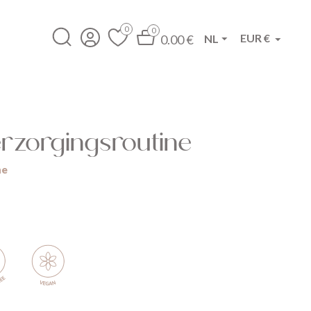
0
0
EUR €
NL
0.00 €


rzorgingsroutine
ne