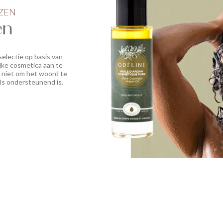
OZEN
en
electie op basis van
jke cosmetica aan te
l niet om het woord te
ls ondersteunend is.