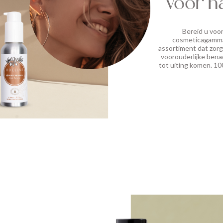
voor n
Bereid u voor
cosmeticagamma 
assortiment dat zorg
voorouderlijke benad
tot uiting komen. 1