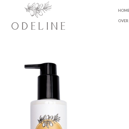
Home
Packs
Routine skincare
Avond huidverzorgingsr
HOM
OVER