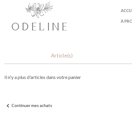
ACCU
À PR
Article(s)
Il n'y a plus d'articles dans votre panier
chevron_left
Continuer mes achats