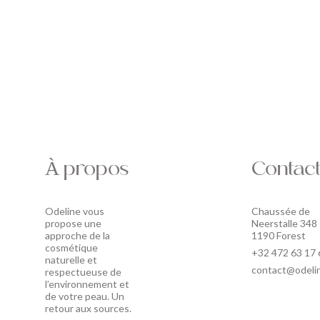
À propos
Contac
Odeline vous
Chaussée de
propose une
Neerstalle 348
approche de la
1190 Forest
cosmétique
+32 472 63 17 
naturelle et
contact@odeli
respectueuse de
l’environnement et
de votre peau. Un
retour aux sources.