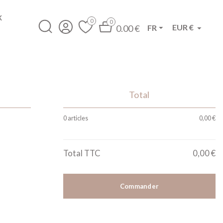
K
0
0
EUR €
FR
0.00 €


Total
0 articles
0,00 €
Total TTC
0,00 €
Commander