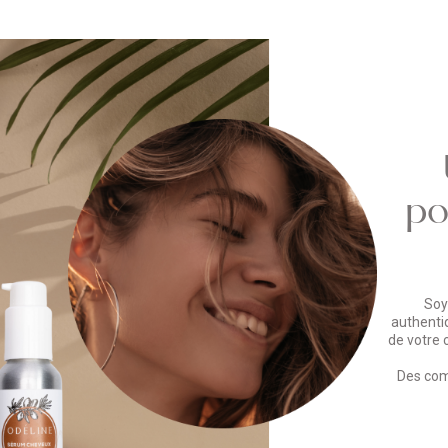
po
Soy
authenti
de votre 
Des com